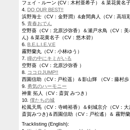
フェイ・ルーン (CV : 木村亜希子） & 菜花黄名子
4.
DO OUR BEST!!
浜野海士（CV：金野潤）&倉間典人（CV : 高垣
5.
青春おでん
空野葵（CV：北原沙弥香）＆瀬戸水鳥（CV：美名
ん) ＆菜花黄名子（CV：悠木碧）
6.
B.E.L.I.E.V.E
霧野蘭丸（CV : 小林ゆう）
7.
瞳の中にキミがいる
空野葵（CV：北原沙弥香 ）
8.
ココロJUMP!!
西園信助（CV : 戸松遥）＆影山輝 （CV : 藤村
9.
勇気のハーモニー
神童 拓人（CV : 斎賀 みつき）
10.
僕たちの城
松風天馬（CV：寺崎裕香）＆剣城京介（CV：大原
斎賀みつき)＆西園信助（CV：戸松遙）＆ 霧野
Tracklisting (English):