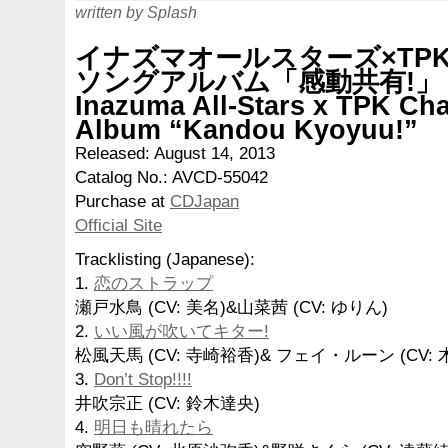
written by Splash
イナズマオールスターズ×TP
ソングアルバム「感動共有!」
Inazuma All-Stars x TPK Ch
Album “Kandou Kyoyuu!”
Released: August 14, 2013
Catalog No.: AVCD-55042
Purchase at
CDJapan
Official Site
Tracklisting (Japanese):
1.
恋のストラップ
瀬戸水鳥 (CV: 美名)&山菜茜 (CV: ゆりん)
2.
いい風が吹いてキター!
松風天馬 (CV: 寺崎裕香)& フェイ・ルーン (CV:
3.
Don’t Stop!!!!
井吹宗正 (CV: 鈴木達央)
4.
明日も晴れたら