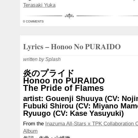
Terasaki Yuka
0 COMMENTS
Lyrics – Honoo No PURAIDO
written by Splash
炎のプライド
Honoo no PURAIDO
The Pride of Flames
artist: Gouenji Shuuya (CV: Noji
Fubuki Shirou (CV: Miyano Mam
Ryuugo (CV: Kase Yasuyuki)
From the
Inazuma All-Stars x TPK Collaboration 
Album