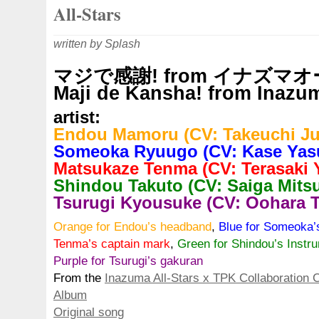
All-Stars
written by Splash
マジで感謝! from イナズマ
Maji de Kansha! from Inazum
artist:
Endou Mamoru (CV: Takeuchi J
Someoka Ryuugo (CV: Kase Yas
Matsukaze Tenma (CV: Terasaki 
Shindou Takuto (CV: Saiga Mitsu
Tsurugi Kyousuke (CV: Oohara T
Orange for Endou’s headband
,
Blue for Someoka
Tenma’s captain mark
,
Green for Shindou’s Instr
Purple for Tsurugi’s gakuran
From the
Inazuma All-Stars x TPK Collaboration 
Album
Original song