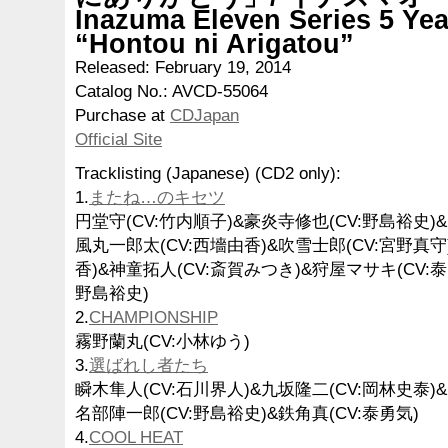
Inazuma Eleven Series 5 Yea
“Hontou ni Arigatou”
Released: February 19, 2014
Catalog No.: AVCD-55064
Purchase at
CDJapan
Official Site
Tracklisting (Japanese) (CD2 only):
1.
またね…のキセツ
円堂守(CV:竹内順子)&豪炎寺修也(CV:野島裕史)&
風丸一郎太(CV:西墻由香)&吹雪士郎(CV:宮野真守
香)&神童拓人(CV:斎賀みつき)&狩屋マサキ(CV:泰
野島裕史)
2.
CHAMPIONSHIP
霧野蘭丸(CV:小林ゆう)
3.
選ばれし者たち
瞬木隼人(CV:石川界人)&九坂隆二(CV:岡林史泰)&
名部陣一郎(CV:野島裕史)&鉄角真(CV:泰勇気)
4.
COOL HEAT