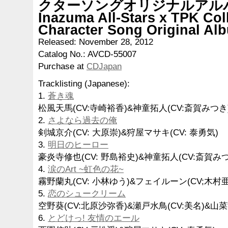
クターソングオリジナルアル
Inazuma All-Stars x TPK Col
Character Song Original Al
Released: November 28, 2012
Catalog No.: AVCD-55007
Purchase at
CDJapan
Tracklisting (Japanese):
1.
蒼き魂
松風天馬(CV:寺崎裕香)&神童拓人(CV:斎賀みつき
2.
さよなら過去の俺
剣城京介(CV: 大原崇)&狩屋マサキ(CV: 泰勇気)
3.
明日のヒーロー
豪炎寺修也(CV: 野島裕史)&神童拓人(CV:斎賀み
4.
涙のArt ~虹色の花~
霧野蘭丸(CV: 小林ゆう)&フェイルーン(CV;木村
5.
恋のシュークリーム
空野葵(CV:北原沙弥香)&瀬戸水鳥(CV:美名)&山菜
6.
とどけっ! 友情のエール