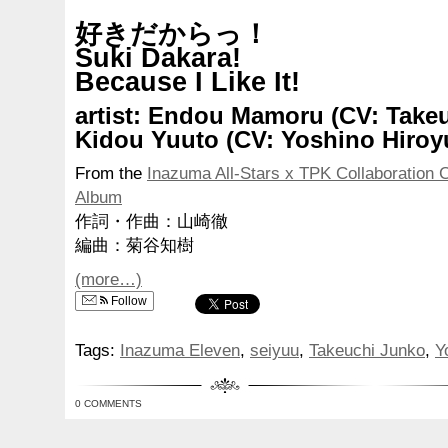
好きだからっ！
Suki Dakara!
Because I Like It!
artist: Endou Mamoru (CV: Take
Kidou Yuuto (CV: Yoshino Hiroy
From the
Inazuma All-Stars x TPK Collaboration 
Album
作詞・作曲：山崎徹
編曲：菊谷知樹
(more…)
Follow
Tags:
Inazuma Eleven
,
seiyuu
,
Takeuchi Junko
,
Y
0 COMMENTS