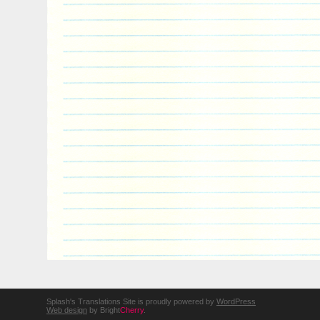
Splash's Translations Site is proudly powered by
WordPress
Web design
by Bright
Cherry
.