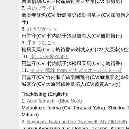
西園信助(CV:戸松遥)&狩屋マサキ(CV: 泰勇気)
7.
炎のプライド
豪炎寺修也(CV: 野島裕史)&染岡竜吾(CV:加瀬康之
守)
8.
好きだからっ!
円堂守(CV: 竹内順子)&鬼道有人(CV:吉野裕行)
9.
手をつなごう
松風天馬(CV:寺崎裕香)&剣城京介(CV:大原崇)&空
10.
眩しい未来Yeah!!!
円堂守(CV: 竹内順子)&松風天馬(CV:寺崎裕香)
11.
マジで感謝! from イナズマオールスターズ
円堂守(CV:竹内順子)&染岡竜吾(CV:加瀬康之)&松
城京介(CV:大原崇)&神童拓人(CV:斎賀みつき)
Tracklisting (English):
1.
Aoki Tamashii (Blue Soul)
Matsukaze Tenma (CV: Terasaki Yuka), Shindou T
Mitsuki)
2.
Sayonara Kako no Ore (Farewell, My Old Self)
Tsurugi Kyousuke (CV: Oohara Takashi), Kariya M