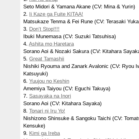
Seto Midori & Yamana Akane (CV: Mina & Yurin)
2.
Ii Kaze ga Fuite KITAA!
Matsukaze Tenma & Fei Rune (CV: Terasaki Yuka
3.
Don’t Stop!!!!
Ibuki Munemasa (CV: Suzuki Tatsuhisa)
4.
Ashita mo Haretara
Sorano Aoi & Nozaki Sakura (CV: Kitahara Sayak
5.
Great Tamashii
Nishiki Ryouma and Zanark Avalonic (CV: Ryou I
Katsuyuki)
6.
Yuujou no Keshin
Amemiya Taiyou (CV: Eguchi Takuya)
7.
Sasayaka na Inori
Sorano Aoi (CV: Kitahara Sayaka)
8.
Tonari ni Iru Yo!
Nishizono Shinsuke & Sangoku Taichi (CV: Toma
Kensuke)
9.
Kimi ga Ireba