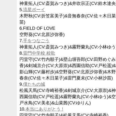
神童拓人(CV:斎賀みつき)&井吹宗正(CV:鈴木達央
5.
流星ボーイ
木野秋(CV:折笠富美子)&音無春奈(CV:佐々木日菜
苗)
6.FIELD OF LOVE
空野葵(CV:北原沙弥香)
7.
手をつなごう
神童拓人(CV:斎賀みつき)&霧野蘭丸(CV:小林ゆう)
8.
雷門中学校 校歌
円堂守(CV:竹内順子)&壁山塀吾郎(CV:田野めぐみ
香)&剣城京介(CV:大原崇)&西園信助(CV:戸松遥)
影山輝(CV:藤村歩)&空野葵(CV:北原沙弥香)&木野
春奈(CV:佐々木日菜子)&雷門夏未(CV:小林沙苗)
9.
僕たちの城
松風天馬(CV:寺崎裕香)&剣城京介(CV:大原崇)&神
西園信助(CV:戸松遥)&霧野蘭丸(CV:小林ゆう)&空
戸水鳥(CV:美名)&山菜茜(CV:ゆりん)
10.
本当にありがとう !
円堂守(CV:竹内順子)&松風天馬(CV:寺崎裕香)