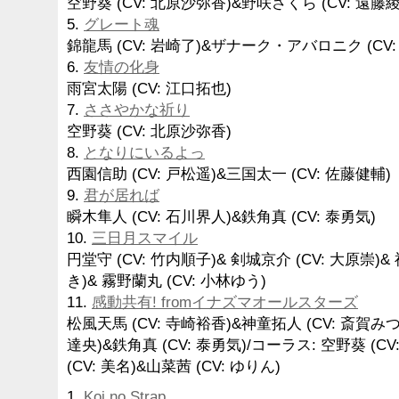
空野葵 (CV: 北原沙弥香)&野咲さくら (CV: 遠藤綾
5.
グレート魂
錦龍馬 (CV: 岩崎了)&ザナーク・アバロニク (CV:
6.
友情の化身
雨宮太陽 (CV: 江口拓也)
7.
ささやかな祈り
空野葵 (CV: 北原沙弥香)
8.
となりにいるよっ
西園信助 (CV: 戸松遥)&三国太一 (CV: 佐藤健輔)
9.
君が居れば
瞬木隼人 (CV: 石川界人)&鉄角真 (CV: 泰勇気)
10.
三日月スマイル
円堂守 (CV: 竹内順子)& 剣城京介 (CV: 大原崇)&
き)& 霧野蘭丸 (CV: 小林ゆう)
11.
感動共有! fromイナズマオールスターズ
松風天馬 (CV: 寺崎裕香)&神童拓人 (CV: 斎賀みつ
達央)&鉄角真 (CV: 泰勇気)/コーラス: 空野葵 (
(CV: 美名)&山菜茜 (CV: ゆりん)
1.
Koi no Strap