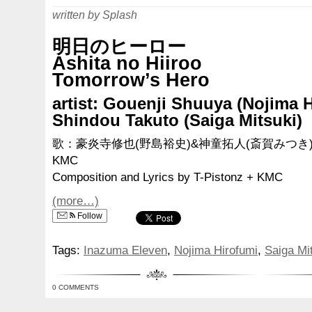
written by Splash
明日のヒーロー
Ashita no Hiiroo
Tomorrow’s Hero
artist: Gouenji Shuuya (Nojima 
Shindou Takuto (Saiga Mitsuki)
歌：豪炎寺修也(野島裕史)&神童拓人(斎賀みつき)
KMC
Composition and Lyrics by T-Pistonz + KMC
(more…)
Follow
Tags:
Inazuma Eleven
,
Nojima Hirofumi
,
Saiga Mi
0 COMMENTS