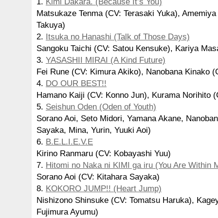
1.
Kimi Dakara. (Because It’s You)
Matsukaze Tenma (CV: Terasaki Yuka), Amemiya 
Takuya)
2.
Itsuka no Hanashi (Talk of Those Days)
Sangoku Taichi (CV: Satou Kensuke), Kariya Masa
3.
YASASHII MIRAI (A Kind Future)
Fei Rune (CV: Kimura Akiko), Nanobana Kinako (C
4.
DO OUR BEST!!
Hamano Kaiji (CV: Konno Jun), Kurama Norihito (
5.
Seishun Oden (Oden of Youth)
Sorano Aoi, Seto Midori, Yamana Akane, Nanoban
Sayaka, Mina, Yurin, Yuuki Aoi)
6.
B.E.L.I.E.V.E
Kirino Ranmaru (CV: Kobayashi Yuu)
7.
Hitomi no Naka ni KIMI ga iru (You Are Within
Sorano Aoi (CV: Kitahara Sayaka)
8.
KOKORO JUMP!! (Heart Jump)
Nishizono Shinsuke (CV: Tomatsu Haruka), Kage
Fujimura Ayumu)