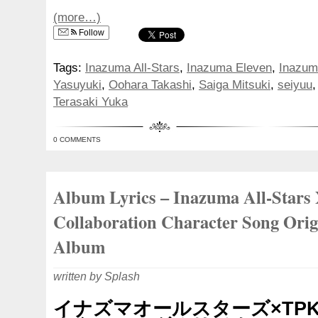
(more…)
Follow
Tags:
Inazuma All-Stars
,
Inazuma Eleven
,
Inazum
Yasuyuki
,
Oohara Takashi
,
Saiga Mitsuki
,
seiyuu
Terasaki Yuka
0 COMMENTS
Album Lyrics – Inazuma All-Star
Collaboration Character Song Orig
Album
written by Splash
イナズマオールスターズ×TP