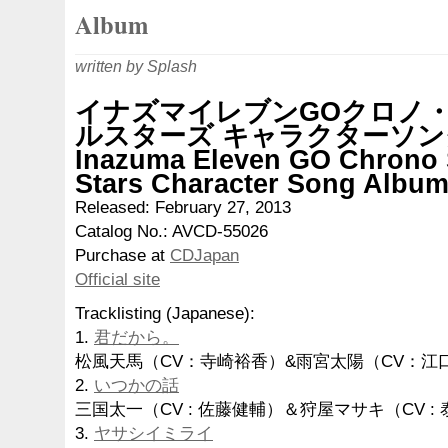
Album
written by Splash
イナズマイレブンGOクロノ
ルスターズ キャラクターソ
Inazuma Eleven GO Chrono S
Stars Character Song Albu
Released: February 27, 2013
Catalog No.: AVCD-55026
Purchase at
CDJapan
Official site
Tracklisting (Japanese):
1.
君だから。
松風天馬（CV：寺崎裕香）&雨宮太陽（CV：江
2.
いつかの話
三国太一（CV : 佐藤健輔）＆狩屋マサキ（CV :
3.
ヤサシイミライ