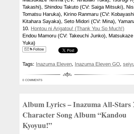
Takashi), Shindou Takuto (CV: Saiga Mitsuki), Ni
Tomatsu Haruka), Kirino Ranmaru (CV: Kobayashi
Kitahara Sayaka), Seto Midori (CV: Mina), Yaman
10.
Hontou ni Arigatou! (Thank You So Much!)
Endou Mamoru (CV: Takeuchi Junko), Matsukaze 
Yuka)
Follow
Tags:
Inazuma Eleven
,
Inazuma Eleven GO
,
seiy
0 COMMENTS
Album Lyrics – Inazuma All-Star
Character Song Album “Kandou
Kyoyuu!”