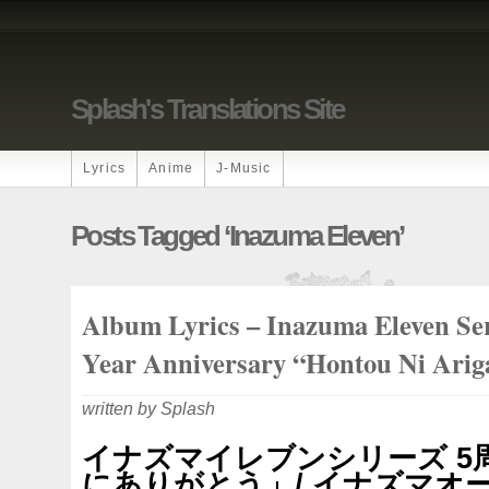
Splash's Translations Site
Lyrics
Anime
J-Music
Posts Tagged ‘Inazuma Eleven’
Album Lyrics – Inazuma Eleven Ser
Year Anniversary “Hontou Ni Arig
written by Splash
イナズマイレブンシリーズ 5
にありがとう」/ イナズマオ