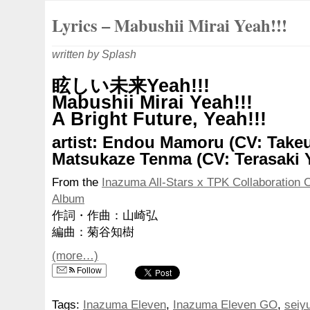
Lyrics – Mabushii Mirai Yeah!!!
written by Splash
眩しい未来Yeah!!!
Mabushii Mirai Yeah!!!
A Bright Future, Yeah!!!
artist: Endou Mamoru (CV: Take
Matsukaze Tenma (CV: Terasaki 
From the
Inazuma All-Stars x TPK Collaboration 
Album
作詞・作曲：山崎弘
編曲：菊谷知樹
(more…)
Follow
Tags:
Inazuma Eleven
,
Inazuma Eleven GO
,
seiy