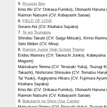
5.
Ryuusei Boy
Kino Aki (CV: Orikasa Fumiko), Otonashi Haruna 
Raimon Natsumi (CV: Kobayashi Sanae)
6.
FIELD OF LOVE
Sorano Aoi (CV: Kitahara Sayaka)
7.
Te wo Tsunagou
Shindou Takuto (CV: Saiga Mitsuki), Kirino Ranm
Seto Midori (CV: Mina)
8.
Raimon Junior High School Theme
Endou Mamoru (CV: Takeuchi Junko), Kabeyama 
Megumi)
Matsukaze Tenma (CV: Terasaki Yuka), Tsurugi 
Takashi), Nishizono Shinsuke (CV: Tomatsu Haruk
Tai Yuuki), Kageyama Hikaru (CV: Fujimura Ayumu
Kitahara Sayaka)
Kino Aki (CV: Orikasa Fumiko), Otonashi Haruna 
Raimon Natsumi (CV: Kobayashi Sanae)
9.
Bokutachi no Shiro (Our Castle)
Matsukaze Tenma (CV: Terasaki Yuka), Tsurugi 