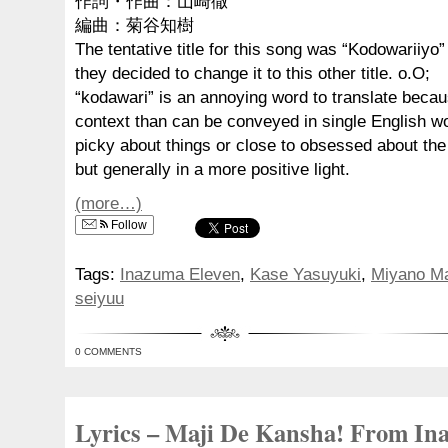
作詞・作曲：山崎徹
編曲：菊谷知樹
The tentative title for this song was “Kodowariiyo
they decided to change it to this other title. o.O;
“kodawari” is an annoying word to translate beca
context than can be conveyed in single English wor
picky about things or close to obsessed about th
but generally in a more positive light.
(more…)
Follow
Tags:
Inazuma Eleven
,
Kase Yasuyuki
,
Miyano M
seiyuu
0 COMMENTS
Lyrics – Maji De Kansha! From I