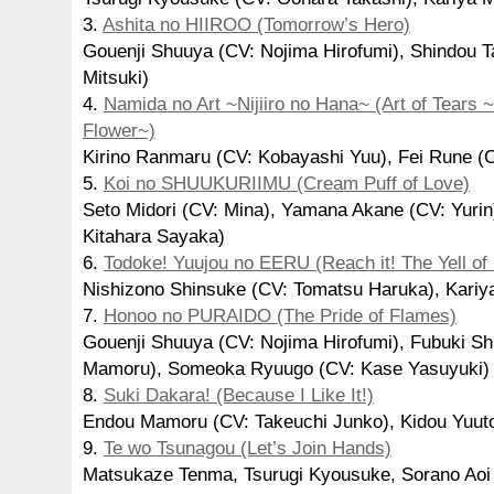
3.
Ashita no HIIROO (Tomorrow’s Hero)
Gouenji Shuuya (CV: Nojima Hirofumi), Shindou T
Mitsuki)
4.
Namida no Art ~Nijiiro no Hana~ (Art of Tears
Flower~)
Kirino Ranmaru (CV: Kobayashi Yuu), Fei Rune (
5.
Koi no SHUUKURIIMU (Cream Puff of Love)
Seto Midori (CV: Mina), Yamana Akane (CV: Yurin
Kitahara Sayaka)
6.
Todoke! Yuujou no EERU (Reach it! The Yell of 
Nishizono Shinsuke (CV: Tomatsu Haruka), Kariya
7.
Honoo no PURAIDO (The Pride of Flames)
Gouenji Shuuya (CV: Nojima Hirofumi), Fubuki Sh
Mamoru), Someoka Ryuugo (CV: Kase Yasuyuki)
8.
Suki Dakara! (Because I Like It!)
Endou Mamoru (CV: Takeuchi Junko), Kidou Yuuto
9.
Te wo Tsunagou (Let’s Join Hands)
Matsukaze Tenma, Tsurugi Kyousuke, Sorano Aoi 