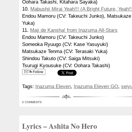
Oohara Takashi, Kitahara Sayaka)
10.
Mabushii Mirai Yeah!!! (A Bright Future, Yeah!!
Endou Mamoru (CV: Takeuchi Junko), Matsukaze 
Yuka)
11.
Maji de Kansha! from Inazuma All-Stars
Endou Mamoru (CV: Takeuchi Junko)
Someoka Ryuugo (CV: Kase Yasuyuki)
Matsukaze Tenma (CV: Terasaki Yuka)
Shindou Takuto (CV: Saiga Mitsuki)
Tsurugi Kyousuke (CV: Oohara Takashi)
Follow
Tags:
Inazuma Eleven
,
Inazuma Eleven GO
,
seiy
0 COMMENTS
Lyrics – Ashita No Hero