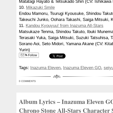
Matatagi Hayato & Tetsukado Shin (CV: Ishikawa K
10.
Mikazuki Smile
Endou Mamoru, Tsurugi Kyousuke, Shindou Takut
Takeuchi Junko, Oohara Takashi, Saiga Mitsuki, 
11.
Kandou Kyouyuu! from Inazuma All-Stars
Matsukaze Tenma, Shindou Takuto, Ibuki Munema
Terasaki Yuka, Saiga Mitsuki, Suzuki Tatsuhisa, T
Sorano Aoi, Seto Midori, Yamana Akane (CV: Kita
Yurin)
Follow
Tags:
Inazuma Eleven
,
Inazuma Eleven GO
,
seiy
0 COMMENTS
Album Lyrics – Inazuma Eleven G
Chrono Stone All-Stars Character