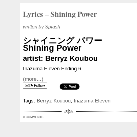
Lyrics – Shining Power
written by Splash
シャイニング パワー
Shining Power
artist: Berryz Koubou
Inazuma Eleven Ending 6
(more…)
Follow
Tags:
Berryz Koubou
,
Inazuma Eleven
0 COMMENTS