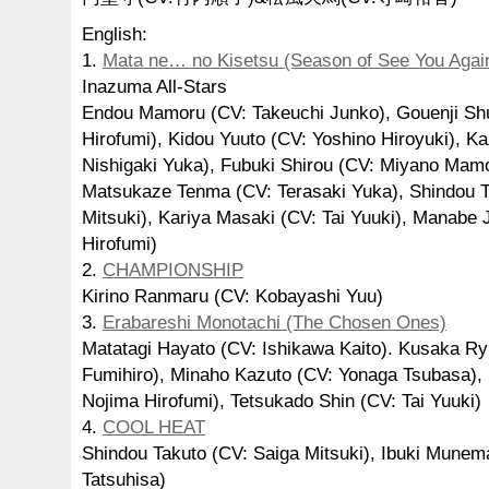
English:
1.
Mata ne… no Kisetsu (Season of See You Aga
Inazuma All-Stars
Endou Mamoru (CV: Takeuchi Junko), Gouenji Sh
Hirofumi), Kidou Yuuto (CV: Yoshino Hiroyuki), K
Nishigaki Yuka), Fubuki Shirou (CV: Miyano Mam
Matsukaze Tenma (CV: Terasaki Yuka), Shindou T
Mitsuki), Kariya Masaki (CV: Tai Yuuki), Manabe 
Hirofumi)
2.
CHAMPIONSHIP
Kirino Ranmaru (CV: Kobayashi Yuu)
3.
Erabareshi Monotachi (The Chosen Ones)
Matatagi Hayato (CV: Ishikawa Kaito). Kusaka Ry
Fumihiro), Minaho Kazuto (CV: Yonaga Tsubasa), 
Nojima Hirofumi), Tetsukado Shin (CV: Tai Yuuki)
4.
COOL HEAT
Shindou Takuto (CV: Saiga Mitsuki), Ibuki Munem
Tatsuhisa)