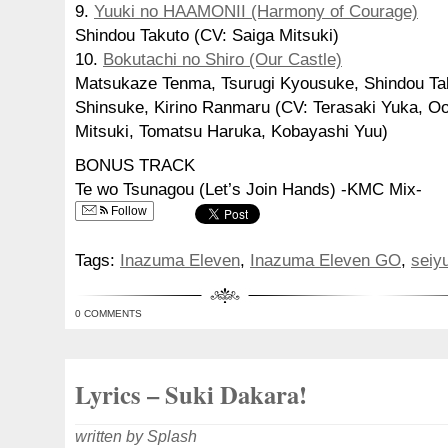
9.
Yuuki no HAAMONII (Harmony of Courage)
Shindou Takuto (CV: Saiga Mitsuki)
10.
Bokutachi no Shiro (Our Castle)
Matsukaze Tenma, Tsurugi Kyousuke, Shindou Ta
Shinsuke, Kirino Ranmaru (CV: Terasaki Yuka, Oo
Mitsuki, Tomatsu Haruka, Kobayashi Yuu)
BONUS TRACK
Te wo Tsunagou (Let’s Join Hands) -KMC Mix-
Follow
Tags:
Inazuma Eleven
,
Inazuma Eleven GO
,
seiy
0 COMMENTS
Lyrics – Suki Dakara!
written by Splash